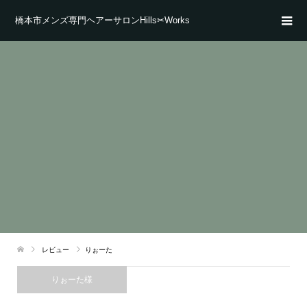
橋本市メンズ専門ヘアーサロンHills✂Works
レビュー
りぉーた
りぉーた様