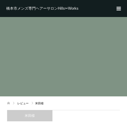
橋本市メンズ専門ヘアーサロンHills✂Works
レビュー
米田様
米田様